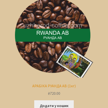
АРАБІКА РУАНДА AВ (1кг)
₴
720.00
Додати у кошик