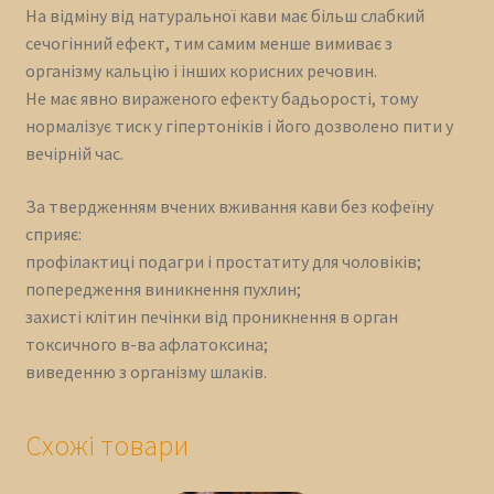
На відміну від натуральної кави має більш слабкий
сечогінний ефект, тим самим менше вимиває з
організму кальцію і інших корисних речовин.
Не має явно вираженого ефекту бадьорості, тому
нормалізує тиск у гіпертоніків і його дозволено пити у
вечірній час.
За твердженням вчених вживання кави без кофеїну
сприяє:
профілактиці подагри і простатиту для чоловіків;
попередження виникнення пухлин;
захисті клітин печінки від проникнення в орган
токсичного в-ва афлатоксина;
виведенню з організму шлаків.
Схожі товари