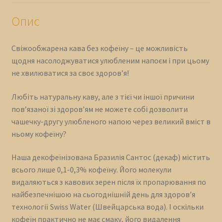
Опис
Свіжообжарена кава без кофеїну – це можливість
щодня насолоджуватися улюбленим напоєм і при цьому
не хвилюватися за своє здоров’я!
Любіть натуральну каву, але з тієї чи іншої причини
пов’язаної зі здоров’ям не можете собі дозволити
чашечку-другу улюбленого напою через великий вміст в
ньому кофеїну?
Наша декофеїнізована Бразилія Сантос (декаф) містить
всього лише 0,1-0,3% кофеїну. Його молекули
видаляються з кавових зерен після їх пропарювання по
найбезпечнішою на сьогоднішній день для здоров’я
технології Swiss Water (Швейцарська вода). І оскільки
кофеїн практично не має смаку, його видалення