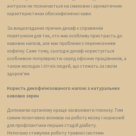
анітрохи не позначається на смакових і ароматичних
характеристиках обескофеїненої кави.
За вищезгаданих причин декаф є справжнім
порятунком для тих, хто має особливу пристрасть до
кавових напоїв, але має проблеми з перенесенням
кофеїну. Саме тому, сьогодні декаф користується
особливою популярністю серед офісних працівників, а
також молодих і літніх людей, що стежать за своїм
здоров’ям.
Користь декофеїнізованого напою з натуральних
кавових зерен
Допомагає організму краще засвоювати глюкозу. Тим
самим позитивно впливає на роботу мозку і корисний
для профілактики перших стадій діабету.
Непогано стимулює роботу травної системи.