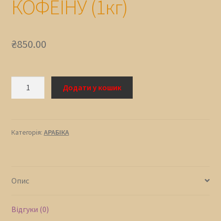
КОФЕЇНУ (1кг)
₴
850.00
Кава
Додати у кошик
свіжого
обсмаження
100%
АРАБІКА
Категорія:
АРАБІКА
БРАЗИЛІЯ
БЕЗ
КОФЕЇНУ
Опис
(1кг)
кількість
Відгуки (0)