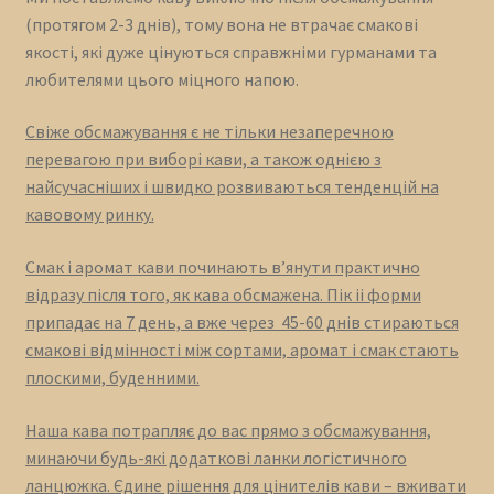
(протягом 2-3 днів), тому вона не втрачає смакові
якості, які дуже цінуються справжніми гурманами та
любителями цього міцного напою.
Свіже обсмажування є не тільки незаперечною
перевагою при виборі кави, а також однією з
найсучасніших і швидко розвиваються тенденцій на
кавовому ринку.
Смак і аромат кави починають в’янути практично
відразу після того, як кава обсмажена. Пік іі форми
припадає на 7 день, а вже через 45-60 днів стираються
смакові відмінності між сортами, аромат і смак стають
плоскими, буденними.
Наша кава потрапляє до вас прямо з обсмажування,
минаючи будь-які додаткові ланки логістичного
ланцюжка. Єдине рішення для цінителів кави – вживати