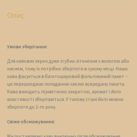
Опис
Умови зберігання:
Для кавових зерен дуже згубно зіткнення з вологою або
киснем, тому їх потрібно зберігати в сухому місці. Наша
кава фасується в багатошаровий фольгований пакет –
це перешкоджає попаданню кисню всередину пакета.
Кава виходить герметично закритою, аромат і його
властивості зберігаються. У такому стані його можна
зберігати до 1-го року.
Свіже обсмажування:
Ми поставляємо каву виключно після обсмажування