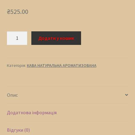
₴
525.00
КАВА
Додати у кошик
СМАЖЕНА
АРОМАТИЗОВАНА
ЧОРНА
СМОРОДИНА
Категорія:
КАВА НАТУРАЛЬНА АРОМАТИЗОВАНА
кількість
Опис
Додаткова інформація
Відгуки (0)