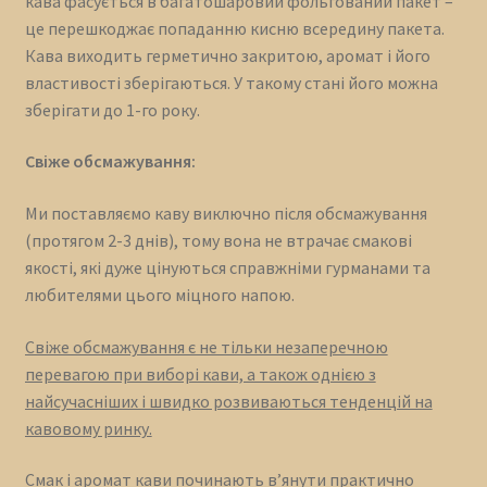
кава фасується в багатошаровий фольгований пакет –
це перешкоджає попаданню кисню всередину пакета.
Кава виходить герметично закритою, аромат і його
властивості зберігаються. У такому стані його можна
зберігати до 1-го року.
Свіже обсмажування:
Ми поставляємо каву виключно після обсмажування
(протягом 2-3 днів), тому вона не втрачає смакові
якості, які дуже цінуються справжніми гурманами та
любителями цього міцного напою.
Свіже обсмажування є не тільки незаперечною
перевагою при виборі кави, а також однією з
найсучасніших і швидко розвиваються тенденцій на
кавовому ринку.
Смак і аромат кави починають в’янути практично