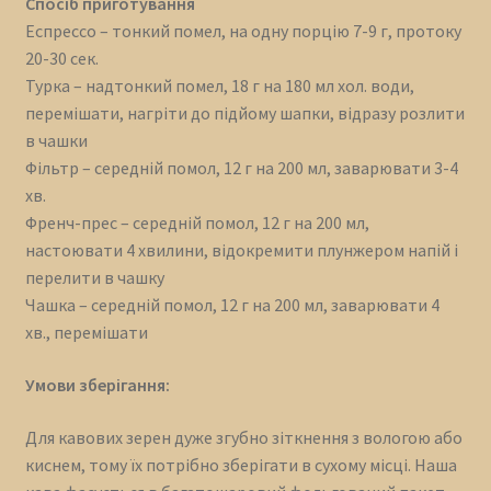
Спосіб приготування
Еспрессо – тонкий помел, на одну порцію 7-9 г, протоку
20-30 сек.
Турка – надтонкий помел, 18 г на 180 мл хол. води,
перемішати, нагріти до підйому шапки, відразу розлити
в чашки
Фільтр – середній помол, 12 г на 200 мл, заварювати 3-4
хв.
Френч-прес – середній помол, 12 г на 200 мл,
настоювати 4 хвилини, відокремити плунжером напій і
перелити в чашку
Чашка – середній помол, 12 г на 200 мл, заварювати 4
хв., перемішати
Умови зберігання:
Для кавових зерен дуже згубно зіткнення з вологою або
киснем, тому їх потрібно зберігати в сухому місці. Наша