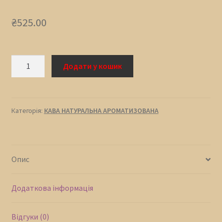
₴
525.00
КАВА
Додати у кошик
СМАЖЕНА
АРОМАТИЗОВАНА
ПРЯНИЙ
кількість
Категорія:
КАВА НАТУРАЛЬНА АРОМАТИЗОВАНА
Опис
Додаткова інформація
Відгуки (0)