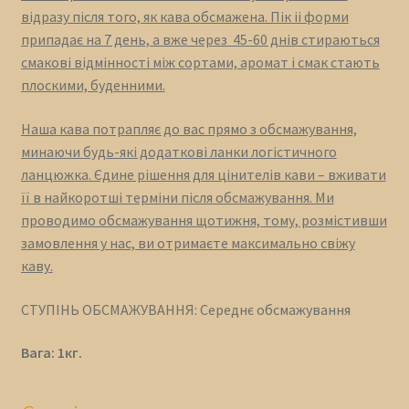
відразу після того, як кава обсмажена. Пік іі форми
припадає на 7 день, а вже через 45-60 днів стираються
смакові відмінності між сортами, аромат і смак стають
плоскими, буденними.
Наша кава потрапляє до вас прямо з обсмажування,
минаючи будь-які додаткові ланки логістичного
ланцюжка. Єдине рішення для цінителів кави – вживати
її в найкоротші терміни після обсмажування. Ми
проводимо обсмажування щотижня, тому, розмістивши
замовлення у нас, ви отримаєте максимально свіжу
каву.
СТУПІНЬ ОБСМАЖУВАННЯ: Середнє обсмажування
Вага: 1кг.