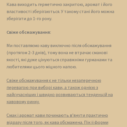
Кава виходить герметично закритою, аромат і його
властивості зберігаються. У такому стані його можна
зберігати до 1-го року.
Свіже обсмажування:
Ми поставляємо каву виключно після обсмажування
(протягом 2-3 днів), тому вона не втрачає смакові
якості, які дуже цінуються справжніми гурманами та
любителями цього міцного напою.
Свіже обсмажування є не тільки незаперечною
перевагою при виборі кави, а також однією з
найсучасніших і швидко розвиваються тенденцій на
кавовому ринку.
Смак і аромат кави починають в’янути практично
відразу після того, як кава обсмажена. Пік іі форми