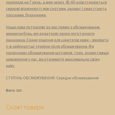
припадає на 7 день, а вже через 45-60 днів стираються
смакові відмінності між сортами, аромат і смак стають
плоскими, буденними.
Наша кава потрапляє до вас прямо з обсмажування,
минаючи будь-які додаткові ланки логістичного
ланцюжка. Єдине рішення для цінителів кави – вживати
її в найкоротші терміни після обсмажування. Ми
проводимо обсмажування щотижня, тому, розмістивши
замовлення у нас, ви отримаєте максимально свіжу
каву.
СТУПІНЬ ОБСМАЖУВАННЯ: Середнє обсмажування
Вага: 1кг.
Схожі товари