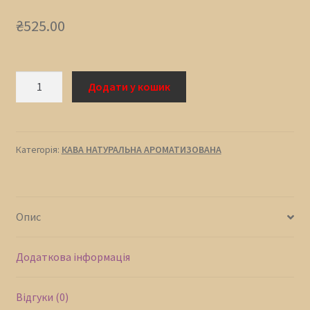
₴
525.00
КАВА
Додати у кошик
СМАЖЕНА
АРОМАТИЗОВАНА
БЕЙЛІС
кількість
Категорія:
КАВА НАТУРАЛЬНА АРОМАТИЗОВАНА
Опис
Додаткова інформація
Відгуки (0)