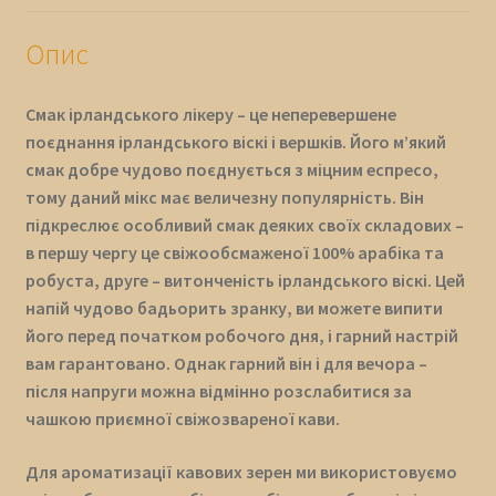
Опис
Смак ірландського лікеру – це неперевершене
поєднання ірландського віскі і вершків. Його м’який
смак добре чудово поєднується з міцним еспресо,
тому даний мікс має величезну популярність. Він
підкреслює особливий смак деяких своїх складових –
в першу чергу це свіжообсмаженої 100% арабіка та
робуста, друге – витонченість ірландського віскі. Цей
напій чудово бадьорить зранку, ви можете випити
його перед початком робочого дня, і гарний настрій
вам гарантовано. Однак гарний він і для вечора –
після напруги можна відмінно розслабитися за
чашкою приємної свіжозвареної кави.
Для ароматизації кавових зерен ми використовуємо