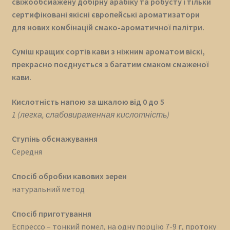
свіжообсмажену добірну арабіку та робусту і тільки
сертифіковані якісні європейські ароматизатори
для нових комбінацій смако-ароматичної палітри.
Суміш кращих сортів кави з ніжним ароматом віскі,
прекрасно поєднується з багатим смаком смаженої
кави.
Кислотність напою за шкалою від 0 до 5
1 (легка, слабовираженная кислотність)
Ступінь обсмажування
Середня
Спосіб обробки кавових зерен
натуральний метод
Спосіб приготування
Еспрессо – тонкий помел, на одну порцію 7-9 г, протоку