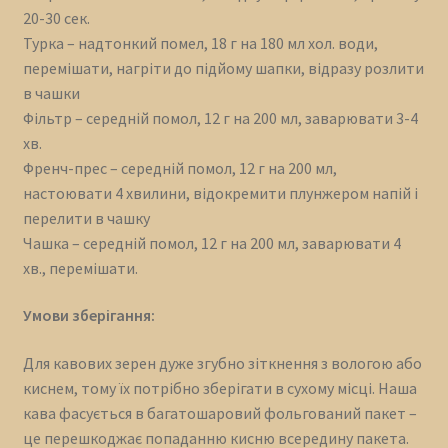
20-30 сек.
Турка – надтонкий помел, 18 г на 180 мл хол. води,
перемішати, нагріти до підйому шапки, відразу розлити
в чашки
Фільтр – середній помол, 12 г на 200 мл, заварювати 3-4
хв.
Френч-прес – середній помол, 12 г на 200 мл,
настоювати 4 хвилини, відокремити плунжером напій і
перелити в чашку
Чашка – середній помол, 12 г на 200 мл, заварювати 4
хв., перемішати.
Умови зберігання:
Для кавових зерен дуже згубно зіткнення з вологою або
киснем, тому їх потрібно зберігати в сухому місці. Наша
кава фасується в багатошаровий фольгований пакет –
це перешкоджає попаданню кисню всередину пакета.