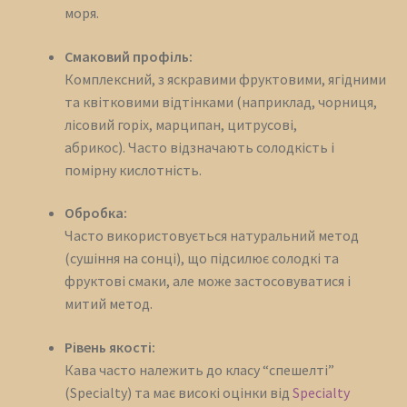
моря.
Смаковий профіль:
Комплексний, з яскравими фруктовими, ягідними
та квітковими відтінками (наприклад, чорниця,
лісовий горіх, марципан, цитрусові,
абрикос).
Часто відзначають солодкість і
помірну кислотність.
Обробка:
Часто використовується натуральний метод
(сушіння на сонці), що підсилює солодкі та
фруктові смаки, але може застосовуватися і
митий метод.
Рівень якості:
Кава часто належить до класу “спешелті”
(Specialty) та має високі оцінки від
Specialty