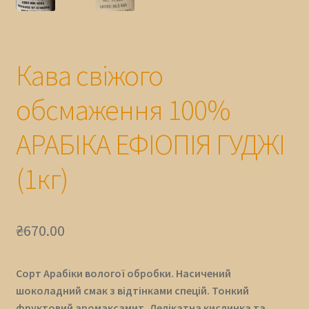
Кава свіжого
обсмаження 100%
АРАБІКА ЕФІОПІЯ ГУДЖІ
(1кг)
₴
670.00
Сорт Арабіки вологої обробки. Насичений
шоколадний смак з відтінками спецій. Тонкий
фруктовий аромаксамит. Делікатна кислинка та