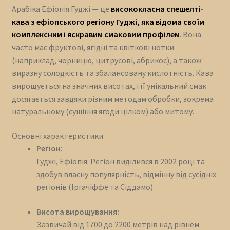
Арабіка Ефіопія Гуджі — це
висококласна спешелті-
кава з ефіопського регіону Гуджі, яка відома своїм
комплексним і яскравим смаковим профілем
.
Вона
часто має фруктові, ягідні та квіткові нотки
(наприклад, чорницю, цитрусові, абрикос), а також
виразну солодкість та збалансовану кислотність.
Кава
вирощується на значних висотах, і її унікальний смак
досягається завдяки різним методам обробки, зокрема
натуральному (сушіння ягоди цілком) або митому.
Основні характеристики
Регіон:
Гуджі, Ефіопія.
Регіон виділився в 2002 році та
здобув власну популярність, відмінну від сусідніх
регіонів (Іргачіффе та Сіддамо).
Висота вирощування:
Зазвичай від 1700 до 2200 метрів над рівнем