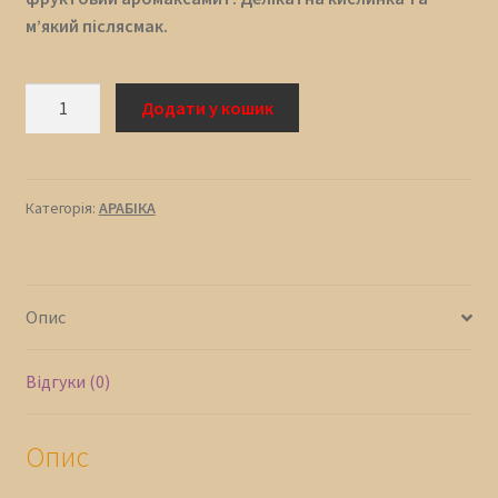
м’який післясмак.
Кава
Додати у кошик
свіжого
обсмаження
100%
АРАБІКА
Категорія:
АРАБІКА
ЕФІОПІЯ
ГУДЖІ
(1кг)
Опис
кількість
Відгуки (0)
Опис