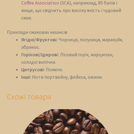
Coffee Association
(SCA), наприклад, 85 балів і
вище, що свідчить про високу якість і чудовий
смак.
Приклади смакових нюансів
Ягідні/Фруктові:
Чорниця, полуниця, маракуйя,
абрикос.
Горіхові/Цукрові:
Лісовий горіх, марципан,
солодкі випічки.
Цитрусові:
Помело.
Інші:
Ноти портвейну, фейхоа, ожини.
Схожі товари