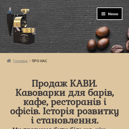
Меню
ГОЛОВНА
Головна
ПРО НАС
КАВА
Продаж КАВИ.
КОНТАКТИ
Кавоварки для барів,
ПРО НАС
кафе, ресторанів і
офісів. Історія розвитку
ДОСТАВКА
і становлення.
ОБМІН ТА ПОВЕРНЕННЯ